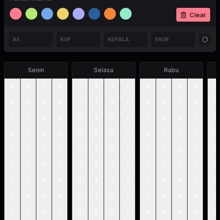
Clear
Senin
Selasa
Rabu
9
0
1
5
2
5
4
9
5
0
6
2
3
5
3
4
8
7
1
4
6
2
8
7
0
3
1
1
4
3
2
4
5
6
7
9
8
1
0
4
5
6
3
5
6
0
0
9
1
1
5
1
2
5
9
5
7
4
9
7
1
1
8
0
3
2
2
6
3
3
5
3
9
4
5
0
0
8
3
1
9
4
8
7
3
9
1
8
4
3
9
1
8
0
8
2
1
5
7
3
4
9
9
4
2
7
0
1
5
8
2
3
8
9
9
0
3