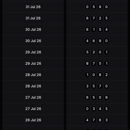
31 Jul 26
0
5
9
0
31 Jul 26
6
7
2
5
30 Jul 26
6
1
5
4
30 Jul 26
4
6
9
0
29 Jul 26
5
2
0
1
29 Jul 26
8
7
5
1
28 Jul 26
1
0
8
2
28 Jul 26
3
5
7
0
27 Jul 26
6
5
0
9
27 Jul 26
0
3
4
5
26 Jul 26
4
7
6
3