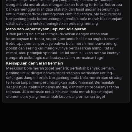
dengan bola merah atau mengandalkan feeling tertentu. Beberapa
bahkan menggunakan data statistik dari hasil undian sebelumnya
untuk memprediksi kemungkinan kemunculannya. Meskipun togel
bergantung pada keberuntungan, analisis bola merah bisa menjadi
salah satu cara untuk meningkatkan peluang menang
Mitos dan Kepercayaan Seputar Bola Merah
Tidak jarang bola merah togel dikaitkan dengan mitos atau
kepercayaan tertentu, seperti pertanda hoki atau angka keramat.
Beberapa pemain percaya bahwa bola merah membawa energi
positif dan sering kali mengikutinya berdasarkan mimpi, tafsir
mimpi, atau petunjuk spiritual. Hal ini menunjukkan betapa kuatnya
pengaruh psikologis dan budaya dalam permainan togel
Kesimpulan dan Saran Bermain
Meskipun bola merah togel menarik perhatian banyak pemain,
penting untuk diingat bahwa togel tetaplah permainan untung-
untungan. Jangan terlalu bergantung pada bola merah atau strategi
tertentu tanpa mempertimbangkan risiko finansial. Bermainlah
secara bijak, tentukan batas modal, dan nikmati prosesnya tanpa
tekanan. Jika bermain untuk hiburan, bola merah bisa menjadi
elemen seru yang menambah keseruan permainan togel