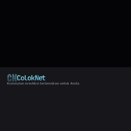
Kumpulan prediksi terlengkap untuk Anda.
© 2024 Copyright LXGroup. All rights reserved.
Terms & Conditions
|
Privacy Policy
bola merah BATAVIA dibuat dalam bentuk kombinasi dibuat untuk
mempermudah togelers dalam membandingkan pola data paito
lainnya seperti : HK , SDY dan SGP. Bola Merah sering terjadi
kesamaan pola pada kedua pasaran togel untuk memprediksi
angka jitu hari ini dari Bola Fortunes terbaru