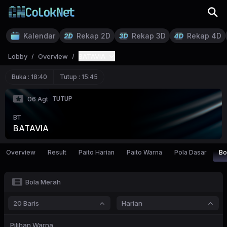
Kalendar
Rekap 2D
Rekap 3D
Rekap 4D
Lobby
/
Overview
/
BATAVIA
Buka :
18:40
Tutup :
15:45
TUTUP
06 Agt
BT
BATAVIA
Overview
Result
Paito Harian
Paito Warna
Pola Dasar
Bo
Bola Merah
20 Baris
Harian
Pilihan Warna