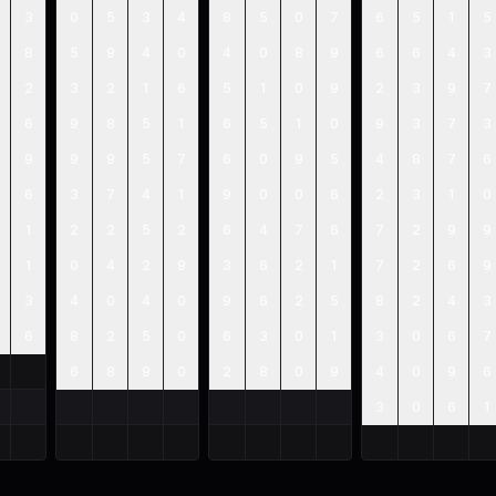
3
0
5
3
4
8
5
0
7
6
5
1
5
8
5
9
4
0
4
0
8
9
6
6
4
3
2
3
2
1
6
5
1
0
9
2
3
9
7
6
9
8
5
1
6
5
1
0
9
3
7
3
9
9
9
5
7
6
0
9
5
4
8
7
6
6
3
7
4
1
9
0
0
6
2
3
1
0
1
2
2
5
2
6
4
7
6
7
2
9
9
1
0
4
2
9
3
6
2
1
7
2
6
9
3
4
0
4
0
9
6
2
5
8
2
4
3
6
8
2
5
0
6
3
0
1
3
0
6
7
6
8
9
0
2
8
0
9
4
0
9
6
3
0
6
1