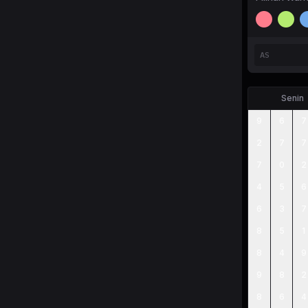
Senin
9
6
7
2
7
7
7
0
2
4
5
6
6
3
7
8
5
1
8
4
9
9
8
2
8
6
4