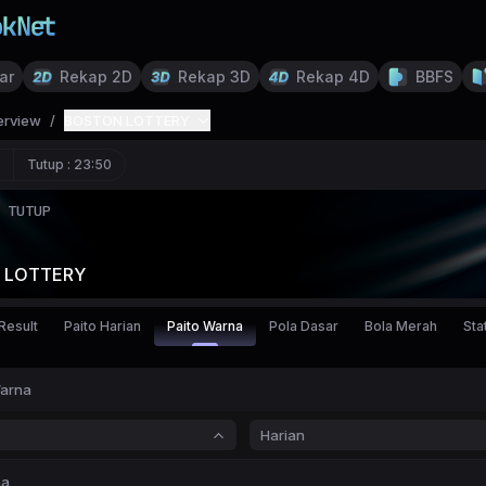
ar
Rekap 2D
Rekap 3D
Rekap 4D
BBFS
erview
/
BOSTON LOTTERY
Tutup :
23:50
TUTUP
 LOTTERY
Result
Paito Harian
Paito Warna
Pola Dasar
Bola Merah
Stat
Warna
Harian
na