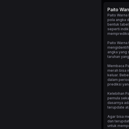
Paito Wa
Paito Warn
pola angka d
bentuk tabel
seperti ind
memprediksi
Paito Warna 
mengidentif
angka yang s
taruhan yang
Membaca Pai
merah bisa 
keluar. Beb
dalam period
prediksi yan
Kelebihan Pa
pemula sekal
dasarnya ada
terupdate at
Agar bisa m
dan terupdat
untuk memper