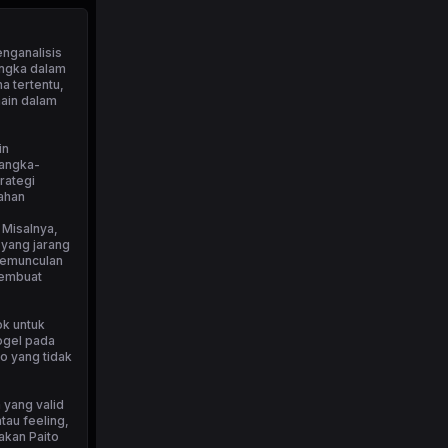
enganalisis
angka dalam
a tertentu,
ain dalam
in
 angka-
rategi
lahan
Misalnya,
yang jarang
kemunculan
membuat
ok untuk
ogel pada
to yang tidak
 yang valid
tau feeling,
akan Paito