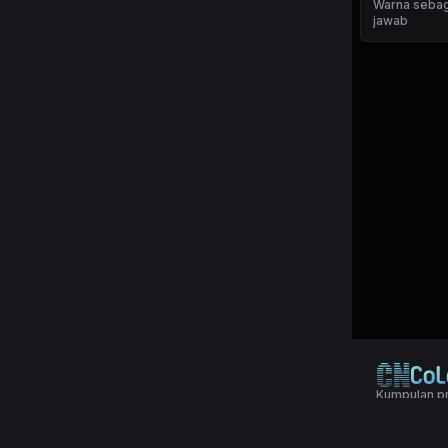
Warna sebaga
jawab
Kumpulan pr
© 2024 Copy