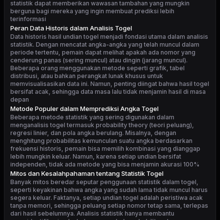
statistik dapat memberikan wawasan tambahan yang mungkin
berguna bagi mereka yang ingin membuat prediksi lebih
terinformasi
Peran Data Historis dalam Analisis Togel
Data historis hasil undian togel menjadi fondasi utama dalam analisis
statistik. Dengan mencatat angka-angka yang telah muncul dalam
periode tertentu, pemain dapat melihat apakah ada nomor yang
cenderung panas (sering muncul) atau dingin (jarang muncul).
Beberapa orang menggunakan metode seperti grafik, tabel
distribusi, atau bahkan perangkat lunak khusus untuk
memvisualisasikan data ini. Namun, penting diingat bahwa hasil togel
bersifat acak, sehingga data masa lalu tidak menjamin hasil di masa
depan
Metode Populer dalam Memprediksi Angka Togel
Beberapa metode statistik yang sering digunakan dalam
menganalisis togel termasuk probability theory (teori peluang),
regresi linier, dan pola angka berulang. Misalnya, dengan
menghitung probabilitas kemunculan suatu angka berdasarkan
frekuensi historis, pemain bisa memilih kombinasi yang dianggap
lebih mungkin keluar. Namun, karena setiap undian bersifat
independen, tidak ada metode yang bisa menjamin akurasi 100%
Mitos dan Kesalahpahaman tentang Statistik Togel
Banyak mitos beredar seputar penggunaan statistik dalam togel,
seperti keyakinan bahwa angka yang sudah lama tidak muncul harus
segera keluar. Faktanya, setiap undian togel adalah peristiwa acak
tanpa memori, sehingga peluang setiap nomor tetap sama, terlepas
dari hasil sebelumnya. Analisis statistik hanya membantu