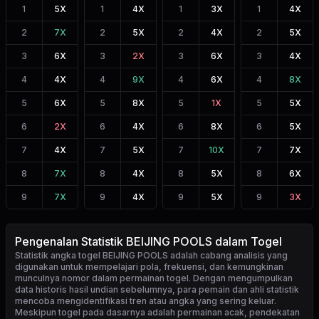
1
5
X
1
4
X
1
3
X
1
4
X
2
7
X
2
5
X
2
4
X
2
5
X
3
6
X
3
2
X
3
6
X
3
4
X
4
4
X
4
9
X
4
6
X
4
8
X
5
6
X
5
8
X
5
1
X
5
5
X
6
2
X
6
4
X
6
8
X
6
5
X
7
4
X
7
5
X
7
10
X
7
7
X
8
7
X
8
4
X
8
5
X
8
6
X
9
7
X
9
4
X
9
5
X
9
3
X
Pengenalan Statistik BEIJING POOLS dalam Togel
Statistik angka togel BEIJING POOLS
adalah cabang analisis yang
digunakan untuk mempelajari pola, frekuensi, dan kemungkinan
munculnya nomor dalam permainan togel. Dengan mengumpulkan
data historis hasil undian sebelumnya, para pemain dan ahli statistik
mencoba mengidentifikasi tren atau angka yang sering keluar.
Meskipun togel pada dasarnya adalah permainan acak, pendekatan