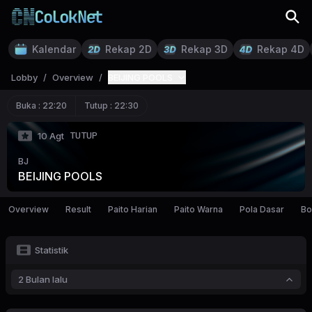
Kalendar
Rekap 2D
Rekap 3D
Rekap 4D
Lobby
/
Overview
/
BEIJING POOLS
Buka :
22:20
Tutup :
22:30
TUTUP
10 Agt
BJ
BEIJING POOLS
Overview
Result
Paito Harian
Paito Warna
Pola Dasar
Bo
Statistik
2 Bulan lalu