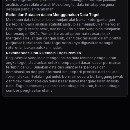
analisis akan selalu akurat. Meski begitu, data ini tetap berguna
sebagai panduan tambahan
Risiko dan Batasan dalam Menggunakan Data Togel
Meskipun data tahunan bisa menjadi alat bantu, ketergantungan
berlebihan pada analisis statistik justru bisa menimbulkan kerugian.
Hasil togel bersifat acak, dan tidak ada sistem yang bisa menjamin
kemenangan 100%. Pemain harus tetap bermain secara bijak,
mengelola keuangan dengan baik, dan tidak terjebak dalam praktik
perjudian berlebihan. Data togel sebaiknya digunakan sebagai
referensi, bukan patokan mutlak
Rekomendasi untuk Pemain Togel Pemula
Bagi pemula yang ingin menggunakan data tahunan pengeluaran
angka togel, disarankan untuk mempelajari dasar-dasar permainan
terlebih dahulu. Gunakan data dari sumber terpercaya dan
kombinasikan dengan informasi lain, seperti prediksi dari ahli atau
forum diskusi. Selalu ingat untuk bermain secara bertanggung jawab
dan tidak menghabiskan dana besar hanya mengandalkan analisis
data. Togel seharusnya dimainkan sebagai hiburan, bukan sebagai
sumber penghasilan utama