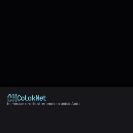
Kumpulan prediksi terlengkap untuk Anda.
© 2024 Copyright LXGroup. All rights reserved.
Terms & Conditions
|
Privacy Policy
ATLANTIC DAY dikenal sebagai sumber resmi dan terpercaya,
sehingga keakuratan datanya tidak perlu diragukan lagi. Pemain