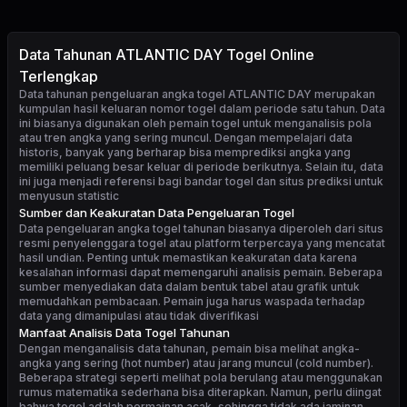
Data Tahunan ATLANTIC DAY Togel Online
Terlengkap
Data tahunan pengeluaran angka togel ATLANTIC DAY
merupakan
kumpulan hasil keluaran nomor togel dalam periode satu tahun. Data
ini biasanya digunakan oleh pemain togel untuk menganalisis pola
atau tren angka yang sering muncul. Dengan mempelajari data
historis, banyak yang berharap bisa memprediksi angka yang
memiliki peluang besar keluar di periode berikutnya. Selain itu, data
ini juga menjadi referensi bagi bandar togel dan situs prediksi untuk
menyusun statistic
Sumber dan Keakuratan Data Pengeluaran Togel
Data pengeluaran angka togel tahunan biasanya diperoleh dari situs
resmi penyelenggara togel atau platform terpercaya yang mencatat
hasil undian. Penting untuk memastikan keakuratan data karena
kesalahan informasi dapat memengaruhi analisis pemain. Beberapa
sumber menyediakan data dalam bentuk tabel atau grafik untuk
memudahkan pembacaan. Pemain juga harus waspada terhadap
data yang dimanipulasi atau tidak diverifikasi
Manfaat Analisis Data Togel Tahunan
Dengan menganalisis data tahunan, pemain bisa melihat angka-
angka yang sering (hot number) atau jarang muncul (cold number).
Beberapa strategi seperti melihat pola berulang atau menggunakan
rumus matematika sederhana bisa diterapkan. Namun, perlu diingat
bahwa togel adalah permainan acak, sehingga tidak ada jaminan