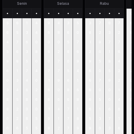
Senin
Selasa
Rabu
•
•
•
•
•
•
•
•
•
•
•
•
0
5
6
1
4
9
4
3
5
3
7
8
7
6
6
5
3
4
6
8
6
0
8
2
3
2
8
4
7
6
0
0
0
5
7
1
9
7
7
7
5
6
3
8
6
2
8
6
2
0
1
6
2
9
8
5
0
0
7
0
9
9
5
8
4
1
6
1
7
4
7
7
5
4
6
0
5
2
2
0
3
4
0
1
9
6
1
6
7
9
2
0
3
4
6
2
6
0
8
6
8
0
0
1
6
8
5
8
6
6
6
6
8
6
5
0
4
0
8
2
0
0
1
4
7
1
6
1
6
6
8
0
2
8
5
9
1
7
8
5
3
7
1
4
0
6
5
5
8
2
7
9
9
0
3
6
4