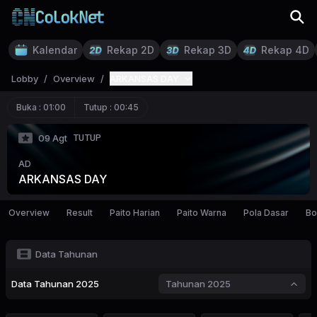
Kalendar
Rekap 2D
Rekap 3D
Rekap 4D
Lobby
/
Overview
/
ARKANSAS DAY
Buka :
01:00
Tutup :
00:45
TUTUP
09 Agt
AD
ARKANSAS DAY
Overview
Result
Paito Harian
Paito Warna
Pola Dasar
Bo
Data Tahunan
Data
Tahunan 2025
Tahunan 2025