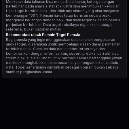
Meskipun data tahunan bisa menjadi alat bantu, ketergantungan
berlebihan pada analisis statistik justru bisa menimbulkan kerugian.
Hasil togel bersifat acak, dan tidak ada sistem yang bisa menjamin
kemenangan 100%. Pemain harus tetap bermain secara bijak,
mengelola keuangan dengan baik, dan tidak terjebak dalam praktik
perjudian berlebihan. Data togel sebaiknya digunakan sebagai
referensi, bukan patokan mutlak
Rekomendasi untuk Pemain Togel Pemula
Bagi pemula yang ingin menggunakan data tahunan pengeluaran
angka togel, disarankan untuk mempelajari dasar-dasar permainan
terlebih dahulu. Gunakan data dari sumber terpercaya dan
kombinasikan dengan informasi lain, seperti prediksi dari ahli atau
forum diskusi. Selalu ingat untuk bermain secara bertanggung jawab
dan tidak menghabiskan dana besar hanya mengandalkan analisis
data. Togel seharusnya dimainkan sebagai hiburan, bukan sebagai
sumber penghasilan utama