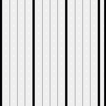
6
6
4
9
5
5
2
0
8
4
7
9
9
2
8
0
6
4
8
2
5
6
7
0
3
4
1
3
5
2
3
0
2
3
6
6
0
5
1
7
8
7
2
6
1
4
7
0
6
4
6
8
6
5
0
8
8
3
0
9
5
5
2
8
5
2
2
3
7
6
7
9
0
1
8
8
6
9
8
8
7
8
6
1
6
6
0
6
9
5
7
0
8
5
9
0
4
6
8
4
2
4
5
1
5
3
2
0
4
4
5
2
6
2
5
9
1
0
7
9
4
8
7
4
7
5
3
6
2
8
6
6
6
9
6
8
5
0
9
3
8
6
8
5
3
1
9
4
2
0
1
5
7
6
1
1
7
7
0
6
5
2
3
0
1
3
1
6
3
4
6
0
3
9
6
1
5
6
9
4
9
4