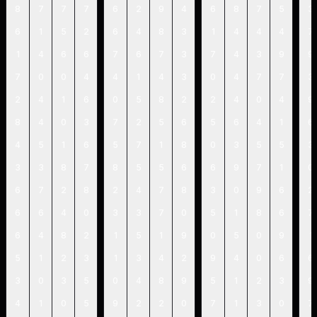
8
7
7
7
6
2
9
4
6
8
7
5
3
6
1
5
2
6
4
8
3
1
4
4
4
7
1
4
6
6
7
6
7
3
7
4
3
9
9
7
0
0
4
4
1
4
3
0
4
7
7
3
2
4
1
6
0
5
8
2
2
4
0
4
9
8
4
0
3
7
2
5
6
5
6
4
1
6
4
5
1
6
5
7
1
8
0
3
5
5
3
3
3
8
7
8
5
5
6
6
9
7
1
0
6
7
2
8
2
4
7
8
3
0
9
6
2
6
6
4
0
3
3
7
0
5
1
8
6
7
6
4
8
2
1
5
1
9
0
5
0
9
1
5
1
2
3
1
3
4
2
9
4
0
6
6
3
0
3
5
0
4
8
9
5
1
2
3
9
4
1
0
5
9
2
2
0
7
1
3
0
7